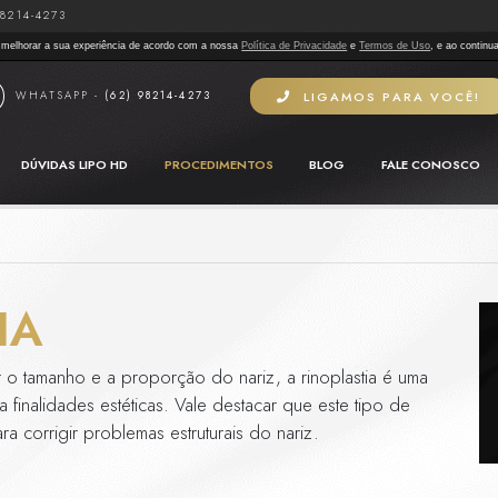
IA TELEFONE -
(62) 98214-4273
tras tecnologias semelhantes para melhorar a sua experiência de acordo co
WHATSAPP -
(62) 98214-42
 CLÍNICA
LIPO HD
DÚVIDAS LIPO HD
PROC
ENTOS
/
RINOPLASTIA
PLASTIA