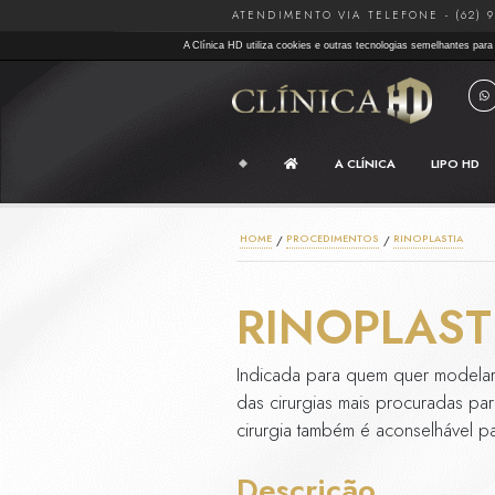
ATENDIMENTO V
A Clínica HD utiliza cookies e ou
A
HOME
/
PROCEDIM
RINO