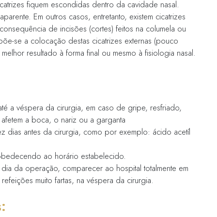
 da cirurgia
ra entre uma e duas horas. Em alguns casos e
tâncias assim o exijam. Seu médico poderá lh
 de internação
de 12 a 24 horas. Tudo dependerá do tipo de
o paciente no pós-operatório imediato.
 permitem que as cicatrizes fiquem escondida
não haverá cicatriz aparente. Em outros casos, 