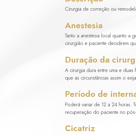
Indicada para
das cirurgias 
cirurgia també
Descriç
Cirurgia de c
Anestes
Tanto a aneste
cirurgião e p