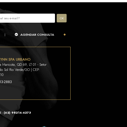
sobre
Rinoplastia
e confortável. Quando ocorrer uma eventual dor, esta 
o preventivos.
ias?