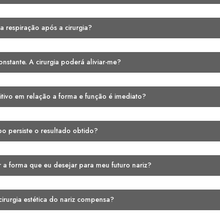
Autor do conteúdo
Dr. Rogério Mo
Primeiro no estado de Goi
Total Definer (treinamento
da técnica HIGH DEF LIPO
tornou especialista em Lip
(LIPO HD).
FALE COM O DR. ROG