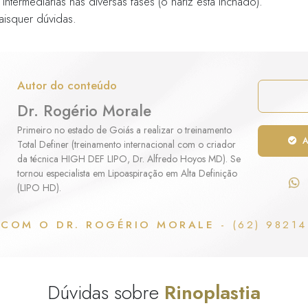
ebidas alcoólicas ou refeições muito fartas, na
solicitados:
boratoriais de sangue
diograma (se necessário ecocardiograma)
ratório
to ou friagem nos três primeiros dias.
ivo externo tantas vezes quanto necessário.
iais para com o gesso ou o imobilizador: não 
entação de “retirá-lo para ver como ficou o n