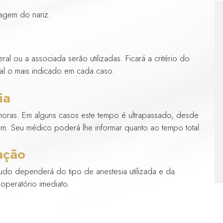
 quem quer modelar o tamanho e a proporção 
mais procuradas para finalidades estéticas. Va
m é aconselhável para corrigir problemas estru
ão
orreção ou remodelagem do nariz.
ia
sia local quanto a geral ou a associada serão u
aciente decidirem qual o mais indicado em c