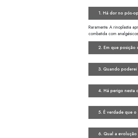
Obedecer à p
Voltar ao cons
Não se preocu
retirada dos 
Evitar sol de 
ocasional de 
descritos.
Não usar óculo
óculos, solici
Não se preocup
Tire com seu c