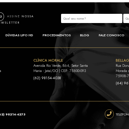
Dúvidas 
1. Há dor no pós-operatório?
mente. A rinoplastia apresenta pós-operatório bastant
atida com analgésicos, que lhe serão receitados com
2. Em que posição devo dormir nos primeiros d
3. Quando poderei tomar sol?