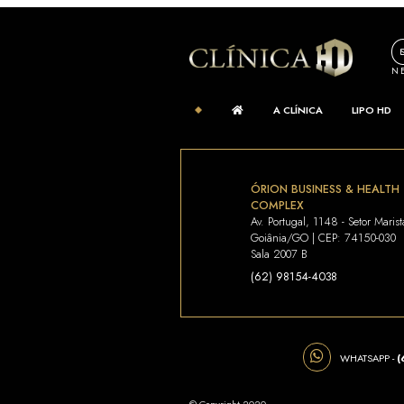
Rara
comb