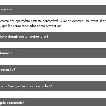
rescrição médica.
ultório para curativo, no dia e hora indicados
par com as narinas obstruídas, em caso de 
mesmos.
praia no período de 30 a 45 dias. Poderá, ent
rua, a partir do 3º dia, desde que obedecido
s, até que seja autorizado(a). Caso seja impr
te orientação ao seu médico de como fazê-lo.
ar com as formas intermediárias nas diversas 
irurgião plástico quaisquer dúvidas.