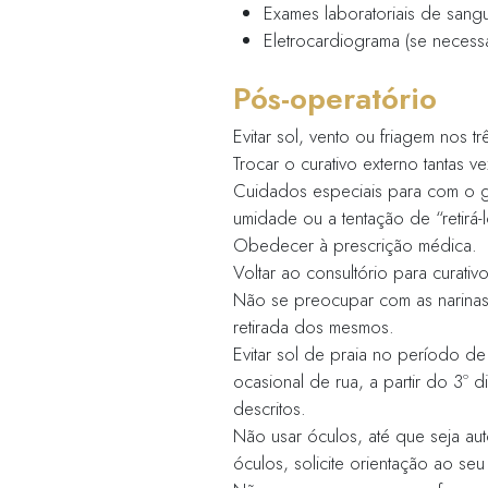
externas pouc
nas asas nasai
visíveis), par
Pré-ope
Comunicar-se c
coriza ou quai
Evitar o uso d
salicílico (AA
Internar-se n
Em caso de in