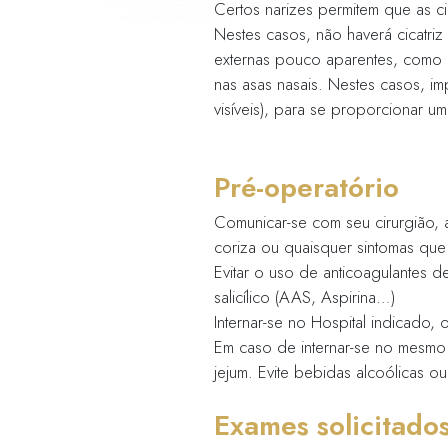
Duração
A cirurgia du
que as circuns
Período
Poderá variar 
recuperação d
Cicatriz
Certos narizes
Nestes casos, 