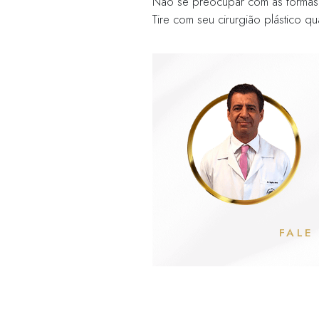
jejum. Evite b
Exames 
Exames la
Eletrocar
Pós-ope
Evitar sol, ven
Trocar o curat
Cuidados espec
umidade ou a t