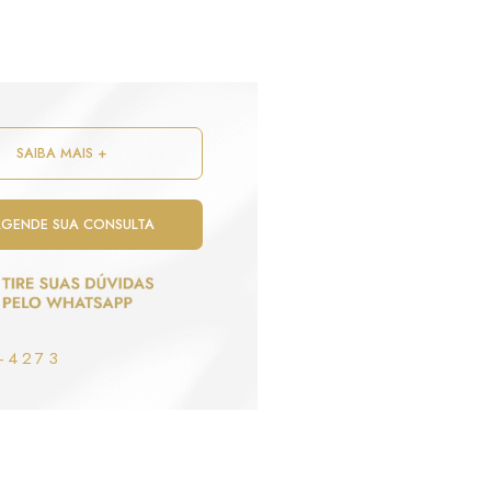
 véspera da cirurgia.
traumatizar o curativo, evitar a
ariz”