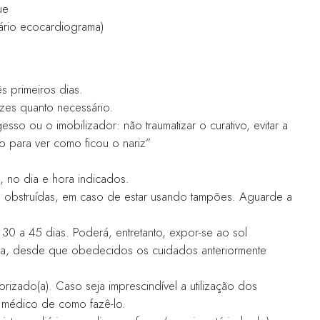
o aparentes, como consequência de incisões (
s. Nestes casos, impõe-se a colocação destas
a se proporcionar um melhor resultado à forma 
ratório
om seu cirurgião, até a véspera da cirurgia, 
squer sintomas que afetem a boca, o nariz o
e anticoagulantes dez dias antes da cirurgia,
S, Aspirina…)
o Hospital indicado, obedecendo ao horário e
ternar-se no mesmo dia da operação, compare